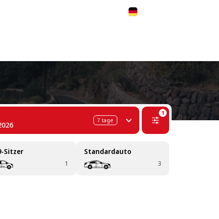
 311-68-57
WhatsApp
Telegram
Deutsch
1
7
tage
2026
9-Sitzer
Standardauto
1
3