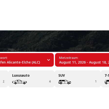
+34 (60)
ughafen Alicante-Elche (ALC)
eort:
Mietzeitraum:
fen Alicante-Elche (ALC)
August 11, 2026 - August 18, 
Luxusauto
SUV
7-
2
4
1