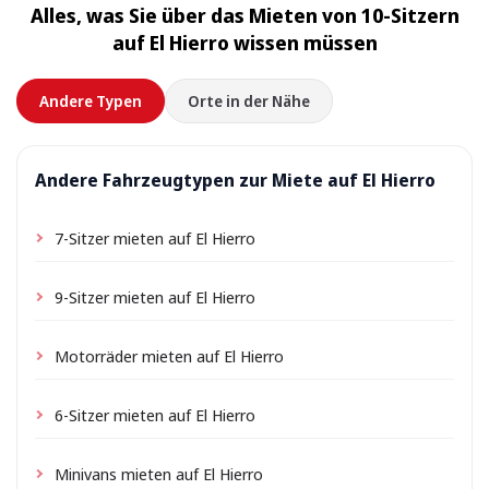
Alles, was Sie über das Mieten von 10-Sitzern
nach Lage kann eine kleine Liefergebühr anfallen, die
auf El Hierro wissen müssen
immer im Voraus angezeigt wird.
Andere Typen
Orte in der Nähe
Andere Fahrzeugtypen zur Miete auf El Hierro
7-Sitzer mieten auf El Hierro
9-Sitzer mieten auf El Hierro
Motorräder mieten auf El Hierro
6-Sitzer mieten auf El Hierro
Minivans mieten auf El Hierro