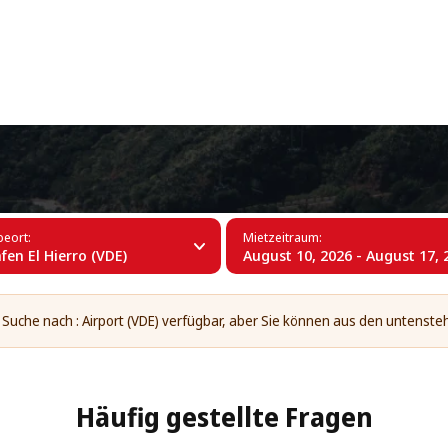
+34 (60)
ughafen El Hierro (VDE)
eort:
Mietzeitraum:
fen El Hierro (VDE)
August 10, 2026 - August 17, 
e Suche nach : Airport (VDE) verfügbar, aber Sie können aus den untens
Häufig gestellte Fragen