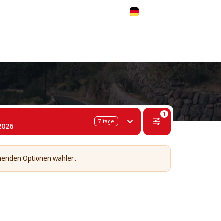
 311-68-57
WhatsApp
Telegram
Deutsch
1
7
tage
2026
tehenden Optionen wählen.