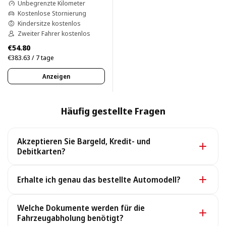
Unbegrenzte Kilometer
Kostenlose Stornierung
Kindersitze kostenlos
Zweiter Fahrer kostenlos
€54.80
€383.63 / 7 tage
Anzeigen
Häufig gestellte Fragen
Akzeptieren Sie Bargeld, Kredit- und
Debitkarten?
Ja. Wir akzeptieren Bargeld sowie alle gängigen Kredit-
Erhalte ich genau das bestellte Automodell?
und Debitkarten.
Ja, Sie erhalten genau das gebuchte Modell. Im
Welche Dokumente werden für die
seltenen Fall der Nichtverfügbarkeit stellen wir ein
Fahrzeugabholung benötigt?
vergleichbares oder besseres Fahrzeug zu denselben