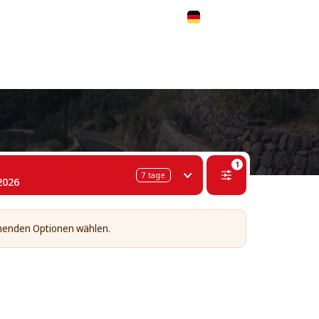
 311-68-57
WhatsApp
Telegram
Deutsch
1
7
tage
2026
tehenden Optionen wählen.