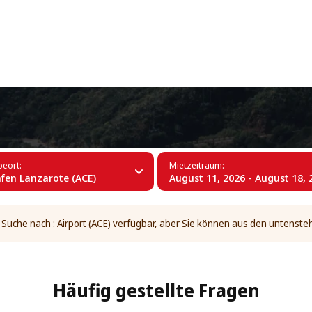
+34 (60)
en Lanzarote (ACE)
eort:
Mietzeitraum:
fen Lanzarote (ACE)
August 11, 2026 - August 18, 
e Suche nach : Airport (ACE) verfügbar, aber Sie können aus den untens
Häufig gestellte Fragen