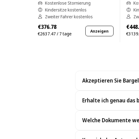
Kostenlose Stornierung
Ko
Kindersitze kostenlos
Ki
Zweiter Fahrer kostenlos
Zw
€376.78
€448
Anzeigen
€2637.47 / 7 tage
€3139.
Akzeptieren Sie Bargel
Ja. Wir akzeptieren Bargel
Erhalte ich genau das 
Ja, Sie erhalten genau das 
Welche Dokumente wer
besseres Fahrzeug zu dens
Zur Abholung benötigen Sie