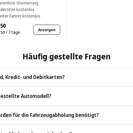
stenlose Stornierung
ndersitze kostenlos
eiter Fahrer kostenlos
.50
Anzeigen
50 / 7 tage
Häufig gestellte Fragen
d, Kredit- und Debitkarten?
d sowie alle gängigen Kredit- und Debitkarten.
bestellte Automodell?
gebuchte Modell. Im seltenen Fall der Nichtverfügbarkeit stellen wi
den für die Fahrzeugabholung benötigt?
elben Bedingungen ohne Aufpreis bereit.
 einen gültigen Reisepass oder Personalausweis, einen Führersche