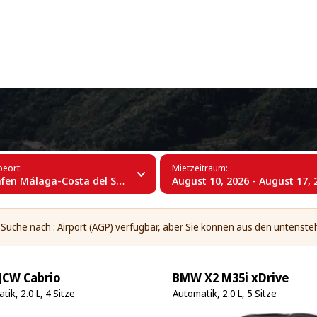
+34 (60)
ghafen Málaga-Costa del Sol (AGP)
eort:
Mietzeitraum:
en Málaga-Costa del Sol (AGP)
August 10, 2026 - August 17, 
e Suche nach : Airport (AGP) verfügbar, aber Sie können aus den untens
 JCW Cabrio
BMW X2 M35i xDrive
tik, 2.0 L, 4 Sitze
Automatik, 2.0 L, 5 Sitze