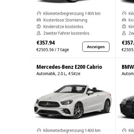
Kilometerbegrenzung 1400 km
Ki
Kostenlose Stornierung
Ko
Kindersitze kostenlos
Ki
Zweiter Fahrer kostenlos
Zw
€357.94
€357
Anzeigen
€2505.56 / 7 tage
€2505.
Mercedes-Benz E200 Cabrio
BMW 
Automatik, 2.0 L, 4 Sitze
Automa
Kilometerbegrenzung 1400 km
Ki