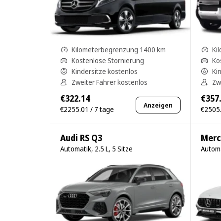
Kilometerbegrenzung 1400 km
Ki
Kostenlose Stornierung
Ko
Kindersitze kostenlos
Ki
Zweiter Fahrer kostenlos
Zw
€322.14
€357
Anzeigen
€2255.01 / 7 tage
€2505.
Audi RS Q3
Merc
Automatik, 2.5 L, 5 Sitze
Automa