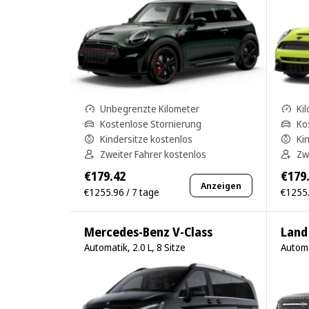
Unbegrenzte Kilometer
Ki
Kostenlose Stornierung
Ko
Kindersitze kostenlos
Ki
Zweiter Fahrer kostenlos
Zw
€179.42
€179
Anzeigen
€1255.96 / 7 tage
€1255.
Mercedes-Benz V-Class
Land
Automatik, 2.0 L, 8 Sitze
Automa