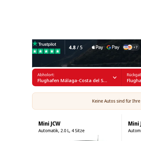
Hybridautos mieten am Flu
Abholort:
Rückgab
Flughafen Málaga-Costa del Sol (AGP)
Flughaf
Keine Autos sind für Ihr
Mini JCW
Mini
Automatik, 2.0 L, 4 Sitze
Automa